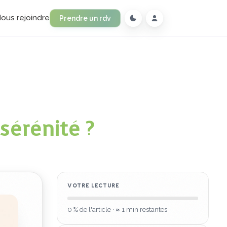
ous rejoindre
Prendre un rdv
sérénité ?
VOTRE LECTURE
0
% de l'article
· ≈ 1 min restantes