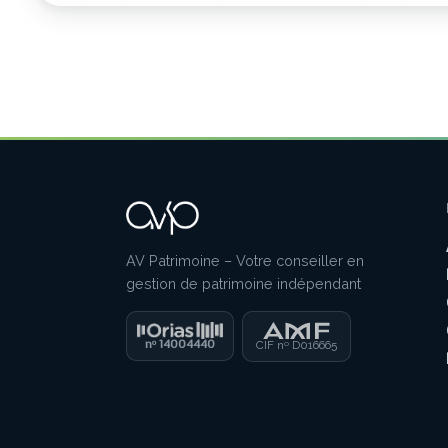
AV Patrimoine – Votre conseiller en
gestion de patrimoine indépendant
n
14004440
o
CIF n
D016665
o