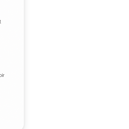
t
oir